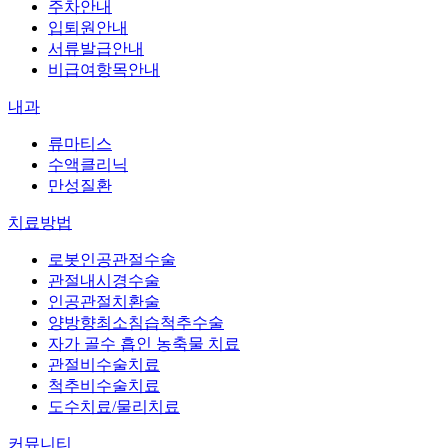
주차안내
입퇴원안내
서류발급안내
비급여항목안내
내과
류마티스
수액클리닉
만성질환
치료방법
로봇인공관절수술
관절내시경수술
인공관절치환술
양방향최소침습척추수술
자가 골수 흡인 농축물 치료
관절비수술치료
척추비수술치료
도수치료/물리치료
커뮤니티