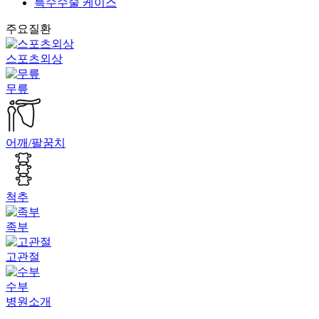
특수수술 케이스
주요질환
스포츠외상
무릎
어깨/팔꿈치
척추
족부
고관절
수부
병원소개