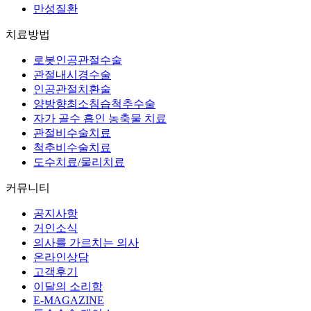
만성질환
치료방법
로봇인공관절수술
관절내시경수술
인공관절치환술
양방향최소침습척추수술
자가 골수 흡인 농축물 치료
관절비수술치료
척추비수술치료
도수치료/물리치료
커뮤니티
공지사항
거인소식
의사를 가르치는 의사
온라인상담
고객후기
이달의 소리함
E-MAGAZINE