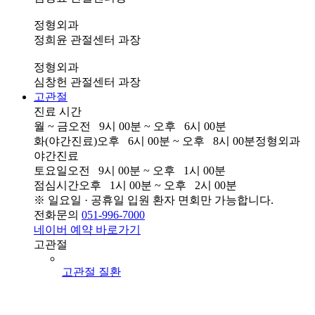
정형외과
정희윤
관절센터 과장
정형외과
심창헌
관절센터 과장
고관절
진료 시간
월
~
금
오전
9
시 00분 ~ 오후
6
시 00분
화
(
야
간
진
료
)
오후
6
시 00분 ~ 오후
8
시 00분
정형외과
야간진료
토
요
일
오전
9
시 00분 ~ 오후
1
시 00분
점
심
시
간
오후
1
시 00분 ~ 오후
2
시 00분
※ 일요일 · 공휴일 입원 환자 면회만 가능합니다.
전화문의
051-996-7000
네이버 예약 바로가기
고관절
고관절 질환