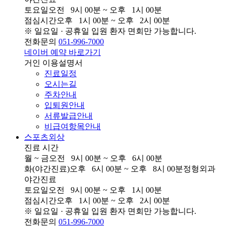
토
요
일
오전
9
시 00분 ~ 오후
1
시 00분
점
심
시
간
오후
1
시 00분 ~ 오후
2
시 00분
※ 일요일 · 공휴일 입원 환자 면회만 가능합니다.
전화문의
051-996-7000
네이버 예약 바로가기
거인 이용설명서
진료일정
오시는길
주차안내
입퇴원안내
서류발급안내
비급여항목안내
스포츠외상
진료 시간
월
~
금
오전
9
시 00분 ~ 오후
6
시 00분
화
(
야
간
진
료
)
오후
6
시 00분 ~ 오후
8
시 00분
정형외과
야간진료
토
요
일
오전
9
시 00분 ~ 오후
1
시 00분
점
심
시
간
오후
1
시 00분 ~ 오후
2
시 00분
※ 일요일 · 공휴일 입원 환자 면회만 가능합니다.
전화문의
051-996-7000