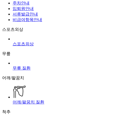
주차안내
입퇴원안내
서류발급안내
비급여항목안내
스포츠외상
스포츠외상
무릎
무릎 질환
어깨/팔꿈치
어깨/팔꿈치 질환
척추