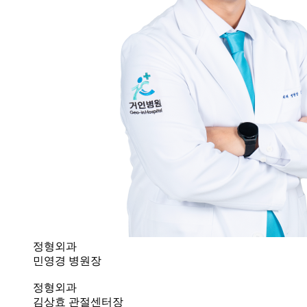
정형외과
민영경
병원장
정형외과
김상효
관절센터장