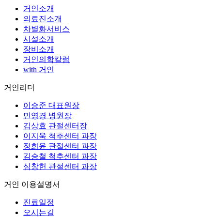
거인소개
의료진소개
차별화서비스
시설소개
장비소개
거인의학칼럼
with 거인
거인리더
이승준 대표원장
민영경 병원장
김상효 관절센터장
이지욱 척추센터 과장
정희윤 관절센터 과장
김승철 척추센터 과장
심창헌 관절센터 과장
거인 이용설명서
진료일정
오시는길