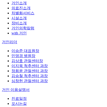
거인소개
의료진소개
차별화서비스
시설소개
장비소개
거인의학칼럼
with 거인
거인리더
이승준 대표원장
민영경 병원장
김상효 관절센터장
이지욱 척추센터 과장
정희윤 관절센터 과장
김승철 척추센터 과장
심창헌 관절센터 과장
거인 이용설명서
진료일정
오시는길