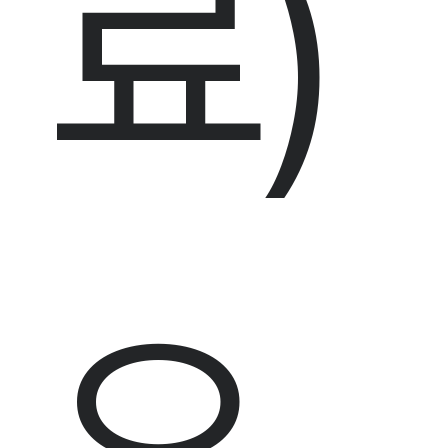
료
)
오