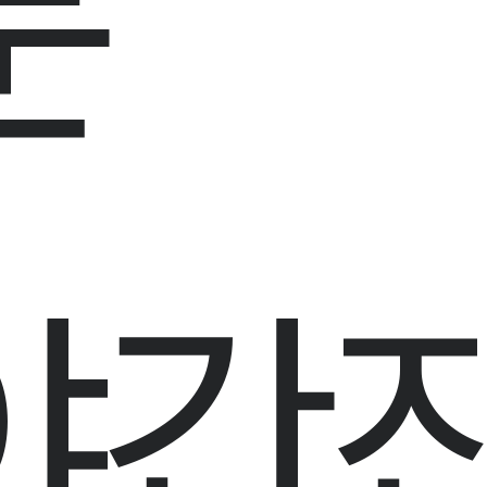
분
야
간