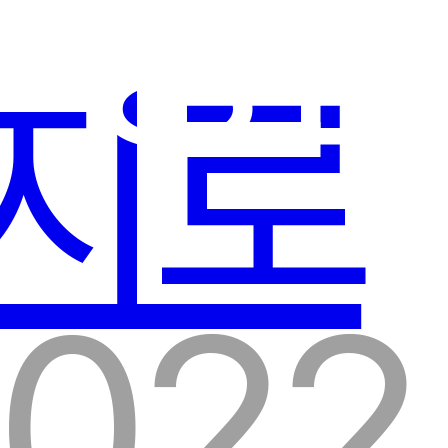
 평균
지로
2022