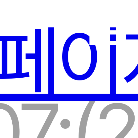
월
페이
07:
(