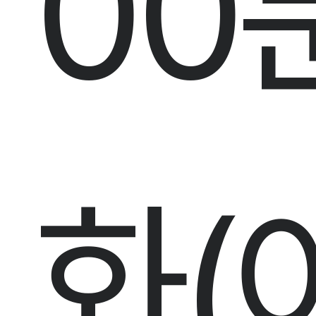
00
화
(