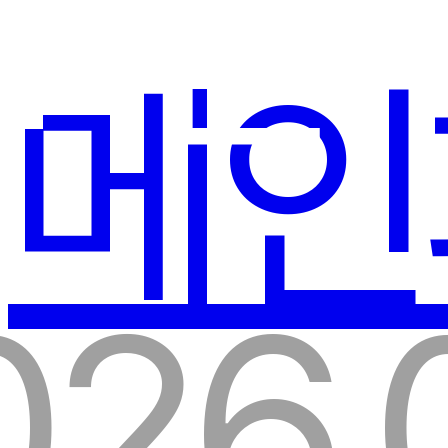
4 건
메인
026.