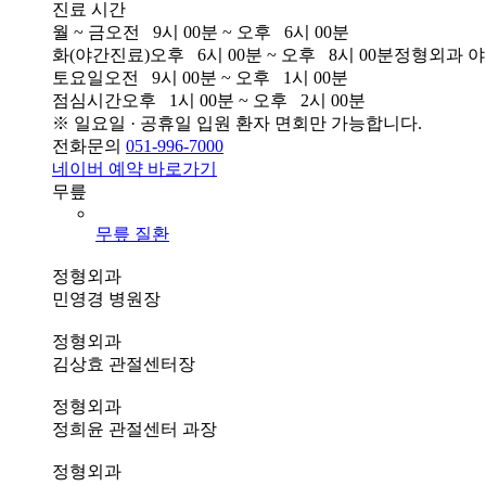
진료 시간
월
~
금
오전
9
시 00분 ~ 오후
6
시 00분
화
(
야
간
진
료
)
오후
6
시 00분 ~ 오후
8
시 00분
정형외과 
토
요
일
오전
9
시 00분 ~ 오후
1
시 00분
점
심
시
간
오후
1
시 00분 ~ 오후
2
시 00분
※ 일요일 · 공휴일 입원 환자 면회만 가능합니다.
전화문의
051-996-7000
네이버 예약 바로가기
무릎
무릎 질환
정형외과
민영경
병원장
정형외과
김상효
관절센터장
정형외과
정희윤
관절센터 과장
정형외과