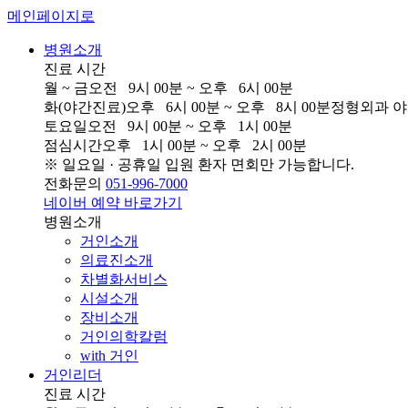
메인페이지로
병원소개
진료 시간
월
~
금
오전
9
시 00분 ~ 오후
6
시 00분
화
(
야
간
진
료
)
오후
6
시 00분 ~ 오후
8
시 00분
정형외과 
토
요
일
오전
9
시 00분 ~ 오후
1
시 00분
점
심
시
간
오후
1
시 00분 ~ 오후
2
시 00분
※ 일요일 · 공휴일 입원 환자 면회만 가능합니다.
전화문의
051-996-7000
네이버 예약 바로가기
병원소개
거인소개
의료진소개
차별화서비스
시설소개
장비소개
거인의학칼럼
with 거인
거인리더
진료 시간