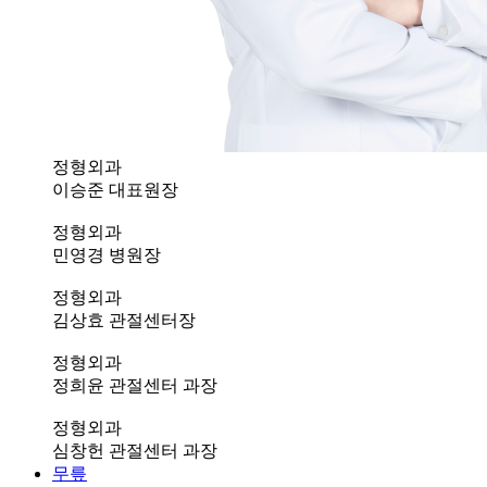
정형외과
이승준
대표원장
정형외과
민영경
병원장
정형외과
김상효
관절센터장
정형외과
정희윤
관절센터 과장
정형외과
심창헌
관절센터 과장
무릎