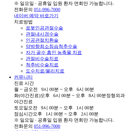
※ 일요일 · 공휴일 입원 환자 면회만 가능합니다.
전화문의
051-996-7000
네이버 예약 바로가기
치료방법
로봇인공관절수술
관절내시경수술
인공관절치환술
양방향최소침습척추수술
자가 골수 흡인 농축물 치료
관절비수술치료
척추비수술치료
도수치료/물리치료
커뮤니티
진료 시간
월
~
금
오전
9
시 00분 ~ 오후
6
시 00분
화
(
야
간
진
료
)
오후
6
시 00분 ~ 오후
8
시 00분
정형외과
야간진료
토
요
일
오전
9
시 00분 ~ 오후
1
시 00분
점
심
시
간
오후
1
시 00분 ~ 오후
2
시 00분
※ 일요일 · 공휴일 입원 환자 면회만 가능합니다.
전화문의
051-996-7000