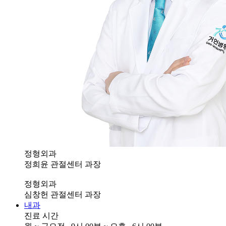
정형외과
정희윤
관절센터 과장
정형외과
심창헌
관절센터 과장
내과
진료 시간