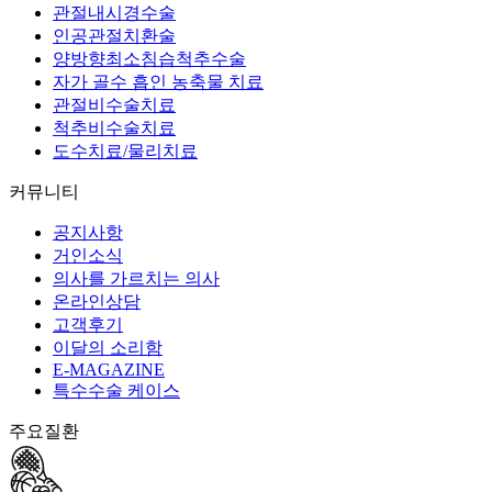
관절내시경수술
인공관절치환술
양방향최소침습척추수술
자가 골수 흡인 농축물 치료
관절비수술치료
척추비수술치료
도수치료/물리치료
커뮤니티
공지사항
거인소식
의사를 가르치는 의사
온라인상담
고객후기
이달의 소리함
E-MAGAZINE
특수수술 케이스
주요질환