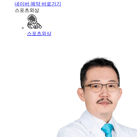
네이버 예약 바로가기
스포츠외상
스포츠외상