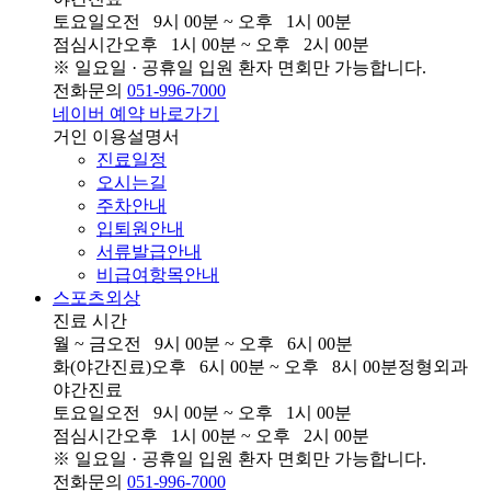
토
요
일
오전
9
시 00분 ~ 오후
1
시 00분
점
심
시
간
오후
1
시 00분 ~ 오후
2
시 00분
※ 일요일 · 공휴일 입원 환자 면회만 가능합니다.
전화문의
051-996-7000
네이버 예약 바로가기
거인 이용설명서
진료일정
오시는길
주차안내
입퇴원안내
서류발급안내
비급여항목안내
스포츠외상
진료 시간
월
~
금
오전
9
시 00분 ~ 오후
6
시 00분
화
(
야
간
진
료
)
오후
6
시 00분 ~ 오후
8
시 00분
정형외과
야간진료
토
요
일
오전
9
시 00분 ~ 오후
1
시 00분
점
심
시
간
오후
1
시 00분 ~ 오후
2
시 00분
※ 일요일 · 공휴일 입원 환자 면회만 가능합니다.
전화문의
051-996-7000