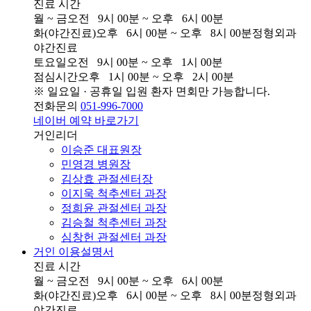
진료 시간
월
~
금
오전
9
시 00분 ~ 오후
6
시 00분
화
(
야
간
진
료
)
오후
6
시 00분 ~ 오후
8
시 00분
정형외과
야간진료
토
요
일
오전
9
시 00분 ~ 오후
1
시 00분
점
심
시
간
오후
1
시 00분 ~ 오후
2
시 00분
※ 일요일 · 공휴일 입원 환자 면회만 가능합니다.
전화문의
051-996-7000
네이버 예약 바로가기
거인리더
이승준 대표원장
민영경 병원장
김상효 관절센터장
이지욱 척추센터 과장
정희윤 관절센터 과장
김승철 척추센터 과장
심창헌 관절센터 과장
거인 이용설명서
진료 시간
월
~
금
오전
9
시 00분 ~ 오후
6
시 00분
화
(
야
간
진
료
)
오후
6
시 00분 ~ 오후
8
시 00분
정형외과
야간진료