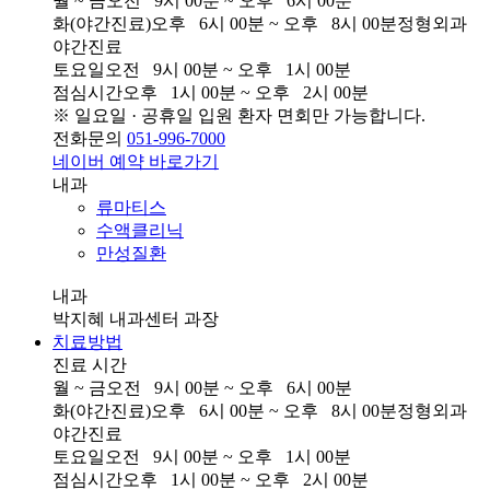
월
~
금
오전
9
시 00분 ~ 오후
6
시 00분
화
(
야
간
진
료
)
오후
6
시 00분 ~ 오후
8
시 00분
정형외과
야간진료
토
요
일
오전
9
시 00분 ~ 오후
1
시 00분
점
심
시
간
오후
1
시 00분 ~ 오후
2
시 00분
※ 일요일 · 공휴일 입원 환자 면회만 가능합니다.
전화문의
051-996-7000
네이버 예약 바로가기
내과
류마티스
수액클리닉
만성질환
내과
박지혜
내과센터 과장
치료방법
진료 시간
월
~
금
오전
9
시 00분 ~ 오후
6
시 00분
화
(
야
간
진
료
)
오후
6
시 00분 ~ 오후
8
시 00분
정형외과
야간진료
토
요
일
오전
9
시 00분 ~ 오후
1
시 00분
점
심
시
간
오후
1
시 00분 ~ 오후
2
시 00분