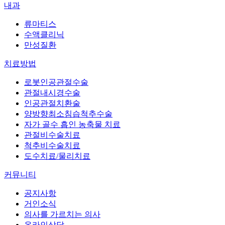
내과
류마티스
수액클리닉
만성질환
치료방법
로봇인공관절수술
관절내시경수술
인공관절치환술
양방향최소침습척추수술
자가 골수 흡인 농축물 치료
관절비수술치료
척추비수술치료
도수치료/물리치료
커뮤니티
공지사항
거인소식
의사를 가르치는 의사
온라인상담