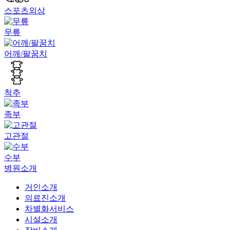
스포츠외상
무릎
어깨/팔꿈치
척추
족부
고관절
수부
병원소개
거인소개
의료진소개
차별화서비스
시설소개