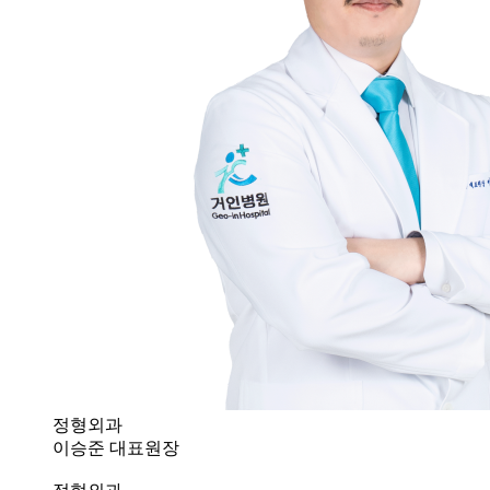
정형외과
이승준
대표원장