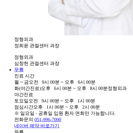
정형외과
정희윤
관절센터 과장
정형외과
심창헌
관절센터 과장
무릎
진료 시간
월
~
금
오전
9
시 00분 ~ 오후
6
시 00분
화
(
야
간
진
료
)
오후
6
시 00분 ~ 오후
8
시 00분
정형외과
야간진료
토
요
일
오전
9
시 00분 ~ 오후
1
시 00분
점
심
시
간
오후
1
시 00분 ~ 오후
2
시 00분
※ 일요일 · 공휴일 입원 환자 면회만 가능합니다.
전화문의
051-996-7000
네이버 예약 바로가기
무릎