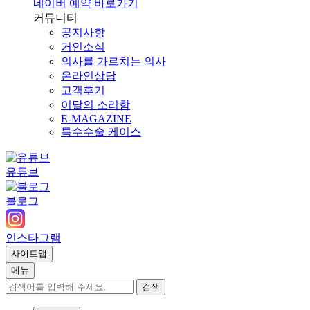
네이버 예약 바로가기
커뮤니티
공지사항
거인소식
의사를 가르치는 의사
온라인상담
고객후기
이달의 소리함
E-MAGAZINE
특수수술 케이스
유튜브
블로그
인스타그램
사이트맵
메뉴
검색