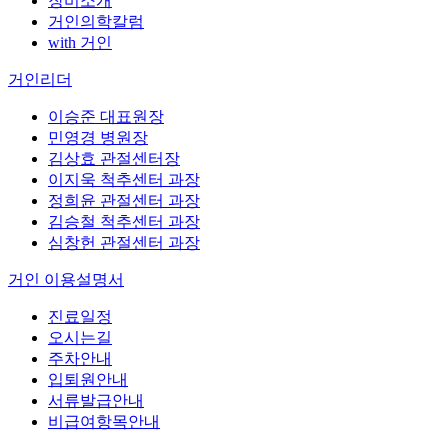
장비소개
거인의학칼럼
with 거인
거인리더
이승준 대표원장
민영경 병원장
김상효 관절센터장
이지욱 척추센터 과장
정희윤 관절센터 과장
김승철 척추센터 과장
심창헌 관절센터 과장
거인 이용설명서
진료일정
오시는길
주차안내
입퇴원안내
서류발급안내
비급여항목안내