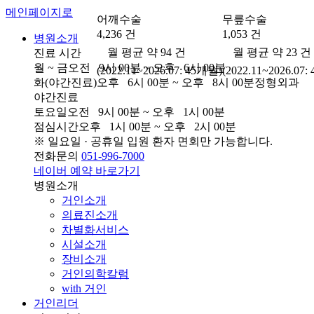
메인페이지로
어깨수술
무릎수술
4,236
건
1,053
건
병원소개
월 평균 약 94 건
월 평균 약 23 건
진료 시간
월
~
금
오전
9
시 00분 ~ 오후
6
시 00분
(2022.11~2026.07: 45개월)
(2022.11~2026.07
화
(
야
간
진
료
)
오후
6
시 00분 ~ 오후
8
시 00분
정형외과
야간진료
토
요
일
오전
9
시 00분 ~ 오후
1
시 00분
점
심
시
간
오후
1
시 00분 ~ 오후
2
시 00분
※ 일요일 · 공휴일 입원 환자 면회만 가능합니다.
전화문의
051-996-7000
네이버 예약 바로가기
병원소개
거인소개
의료진소개
차별화서비스
시설소개
장비소개
거인의학칼럼
with 거인
거인리더