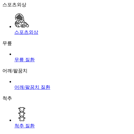
스포츠외상
스포츠외상
무릎
무릎 질환
어깨/팔꿈치
어깨/팔꿈치 질환
척추
척추 질환