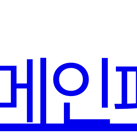
문의
메인
4